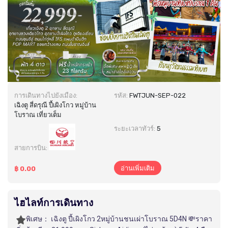
การเดินทางไปยังเมือง:
รหัส:
FWTJUN-SEP-022
เฉิงตู สี่ดรุณี ปี้เผิงโกว หมู่บ้าน
โบราณ เที่ยวเต็ม
ระยะเวลาทัวร์:
5
สายการบิน:
อ่านเพิ่มเติม
฿ 0.00
ไฮไลท์การเดินทาง
พิเศษ：
เฉิงตู ปี้เผิงโกว 2หมู่บ้านชนเผ่าโบราณ 5D4N 💸ราคา