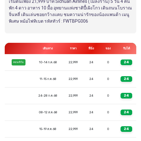
เริ่มต้นเพียง 21,999 บาท Sichuan Airlines (ไม่ลงร้าน) 5 วัน 4 คืน
พัก 4 ดาว อาหาร 10 มื้อ อุทยานแห่งชาติปี้เผิงโกว เดินถนนโบราณ
จิ่นหลี่ เดินเล่นซอยกว้างแคบ ชมความน่ารักของน้องแพนด้า เมนู
พิเศษ หม้อไฟทิเบต รหัสทัวร์ : FWTBPG006
เดินทาง
ราคา
ที่นั่ง
จอง
รับได้
24
10-14 ก.ค. 68
22,999
24
0
คอนเฟิร์ม
24
11-15 ก.ค. 68
22,999
24
0
24
24-28 ก.ค. 68
22,999
24
0
24
08-12 ส.ค. 68
22,999
24
0
24
15-19 ส.ค. 68
22,999
24
0