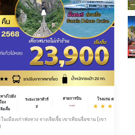
นทางไปยัง
สายการบิน
โรงแรม ดาว
ระยะเวลาทัวร์
มือง
2
จียเจี้ย
นเมืองเก่าฟ่งหวง จางเจียเจี้ย เขาเทียนจื่อซาน (เขา
)