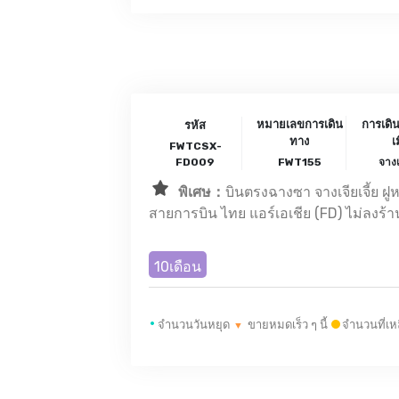
หมายเลขการเดิน
การเดิ
รหัส
ทาง
เ
FWTCSX-
FD009
FWT155
จางเ
พิเศษ：
บินตรงฉางซา จางเจียเจี้ย ฝูห
สายการบิน ไทย แอร์เอเชีย (FD) ไม่ลง
10เดือน
•
จำนวนวันหยุด
ขายหมดเร็ว ๆ นี้
จำนวนที่เห
▼