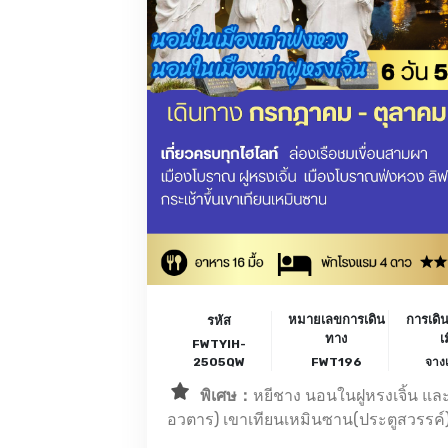
หมายเลขการเดิน
การเดิ
รหัส
ทาง
เ
FWTYIH-
2505QW
FWT196
จางเ
พิเศษ：
หยีชาง นอนในฝูหรงเจิ้น และใ
อวตาร) เขาเทียนเหมินซาน(ประตูสวรรค์