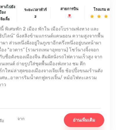
นทางไปยัง
สายการบิน
โรงแรม ดาว
ระยะเวลาทัวร์
มือง
2
จียเจี้ย
นี้ พิเศษพัก 2 เมือง พักใน เมืองโบราณฟ่งหวง เเละ
 “ซิปไลน์” นั่งสลิงข้ามแกรนด์แคนยอน ความสูงจากพื้น
ผา ส่วนหนึ่งฝั่งอยู่ในภูเขาอีกครึ่งหนึ่งอยู่บนหน้าผา
ื่อง "อวตาร” (รวมรถเหมาอุทยาน) โชว์นางจิ้งจอก
บชื่อดังของเมืองจีน สัมผัสนั่งรถไฟความเร็วสูง จาก
นเทนต์ ถ่ายรูปใส่ชุดพื้นเมืองฟ่งหวง ชม ตึก
กใหม่ล่าสุดของเมืองจางเจียเจี้ย ช้อปปิ้งขนมร้านดัง
เศษ…อาหารริมน้ำตกฟูหรงเจิ้น/ หม้อไฟทะเลรวม
 ดาว
จาก
อ่านเพิ่มเติม
ลือ