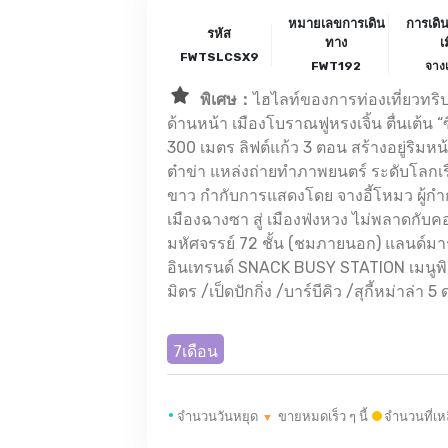
หมายเลขการเดิน
การเดิ
รหัส
ทาง
เ
FWTSLCSX9
FWT192
จางเ
พิเศษ：
ไฮไลท์ของการท่องเที่ยวทริป
ด้านหน้า เมืองโบราณฟูหรงเจิ้น ตื่นเต้น
300 เมตร ลิฟต์แก้ว 3 ตอน สร้างอยู่ริมหน้า
ต๋าข่า แหล่งถ่ายทำภาพยนตร์ ระดับโลกเร
ขาว กำกับการแสดงโดย จางอี้โหมว ผู้กำกั
เมืองฉางซา สู่ เมืองฟ่งหวง ไม่พลาดกับคอ
มหัศจรรย์ 72 ชั้น (ชมภายนอก) แลนด์มาร์
อินเทรนด์ SNACK BUSY STATION เมนูพิ
มิตร /เป็ดปักกิ่ง /บาร์บีคิว /สุกี้หม่าล่า 5
7เดือน
•
จำนวนวันหยุด
ขายหมดเร็ว ๆ นี้
จำนวนที่เห
▼