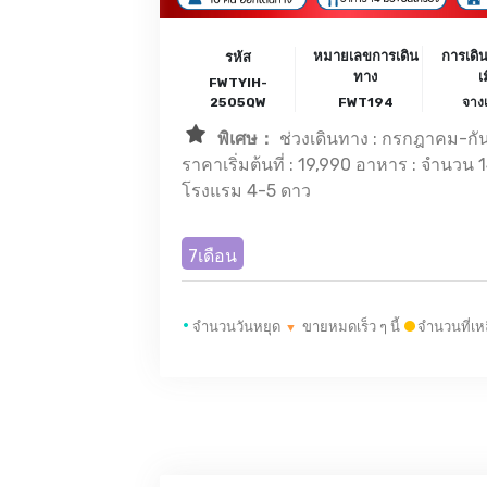
หมายเลขการเดิน
การเดิ
รหัส
ทาง
เ
FWTYIH-
2505QW
FWT194
จางเ
พิเศษ：
ช่วงเดินทาง : กรกฎาคม-ก
ราคาเริ่มต้นที่ : 19,990 อาหาร : จำนวน 14 มื้อ 
โรงแรม 4-5 ดาว
7เดือน
•
จำนวนวันหยุด
ขายหมดเร็ว ๆ นี้
จำนวนที่เห
▼