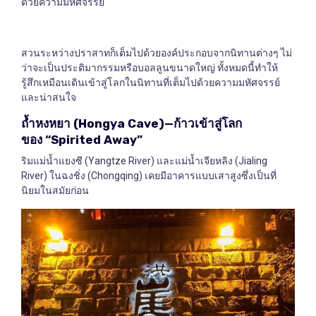
ด้วยความมหัศจรรย์
สวนระหว่างปราสาทก็เต็มไปด้วยองค์ประกอบจากนิทานต่างๆ ไม่
ว่าจะเป็นประติมากรรมหรือบอลลูนขนาดใหญ่ ทั้งหมดนี้ทำให้
รู้สึกเหมือนเดินเข้าสู่โลกในนิทานที่เต็มไปด้วยความมหัศจรรย์
และน่าสนใจ
ถ้ำหงหยา
(Hongya Cave)—
ก้าวเข้าสู่โลก
ของ
“Spirited Away”
ริมแม่น้ำแยงซี (Yangtze River) และแม่น้ำเจียหลิง (Jialing
River) ในฉงชิ่ง (Chongqing) เคยมีอาคารแบบเสาสูงซึ่งเป็นที่
นิยมในสมัยก่อน