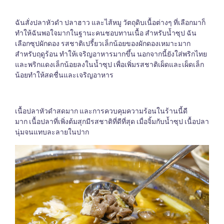
ฉันสั่งปลาหัวดำ ปลาฮาว และไส้หมู วัตถุดิบเนื้อต่างๆ ที่เลือกมาก็
ทำให้ฉันพอใจมากในฐานะคนชอบทานเนื้อ สำหรับน้ำซุป ฉัน
เลือกซุปผักดอง รสชาติเปรี้ยวเล็กน้อยของผักดองเหมาะมาก
สำหรับฤดูร้อน ทำให้เจริญอาหารมากขึ้น นอกจากนี้ยังใส่พริกไทย
และพริกแดงเล็กน้อยลงในน้ำซุป เพื่อเพิ่มรสชาติเผ็ดและเผ็ดเล็ก
น้อยทำให้สดชื่นและเจริญอาหาร
เนื้อปลาหัวดำสดมาก และการควบคุมความร้อนในร้านนี้ดี
มาก เนื้อปลาที่เพิ่งต้มสุกมีรสชาติที่ดีที่สุด เมื่อจิ้มกับน้ำซุป เนื้อปลา
นุ่มจนแทบละลายในปาก