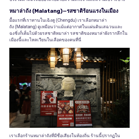
หมาล่าถัง
(Malatang)—
รสชาติร้อนแรงในเมือง
มื้อแรกที่เราทานในเฉิงตู (Chengdu) เราเลือกหมาล่า
ถัง (Malatang) ดูเหมือนว่าแม้แต่อากาศในแผ่นดินเสฉวนและ
ฉงชิ่งก็เต็มไปด้วยรสชาติหมาล่า รสชาติของหมาล่าฝังรากลึกใน
เมืองนี้และไหลเวียนในเลือดของคนที่นี่
เราเลือกร้านหมาล่าถังที่มีชื่อเสียงในท้องถิ่น ร้านนี้ปรากฏใน