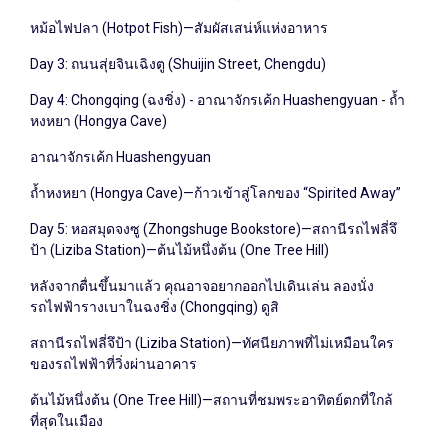
หม้อไฟปลา (Hotpot Fish)—สัมผัสเสน่ห์แห่งอาหาร
Day 3: ถนนสุ่ยจินเฉิงตู (Shuijin Street, Chengdu)
Day 4: Chongqing (ฉงชิ่ง) - อาณาจักรเค้ก Huashengyuan - ถ้ำ
หงหยา (Hongya Cave)
อาณาจักรเค้ก Huashengyuan
ถ้ำหงหยา (Hongya Cave)—ก้าวเข้าสู่โลกของ “Spirited Away”
Day 5: หอสมุดจงซู (Zhongshuge Bookstore)—สถานีรถไฟลี่จึ
ป้า (Liziba Station)—ต้นไม้หนึ่งต้น (One Tree Hill)
หลังจากตื่นขึ้นมาแล้ว คุณอาจอยากออกไปเดินเล่น ลองนั่ง
รถไฟฟ้ารางเบาในฉงชิ่ง (Chongqing) ดูสิ
สถานีรถไฟลี่จึป้า (Liziba Station)—ทัศนียภาพที่ไม่เหมือนใคร
ของรถไฟฟ้าที่วิ่งผ่านอาคาร
ต้นไม้หนึ่งต้น (One Tree Hill)—สถานที่ชมพระอาทิตย์ตกที่ใกล้
ที่สุดในเมือง