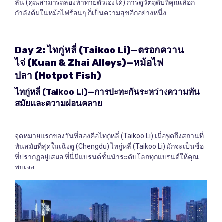
ลื่น (คุณสามารถลองท้าทายตัวเองได้) การดูวัตถุดิบที่คุณเลือก
กำลังต้มในหม้อไฟร้อนๆ ก็เป็นความสุขอีกอย่างหนึ่ง
Day 2:
ไทกู่หลี่
(Taikoo Li)—
ตรอกควาน
ไจ่
(Kuan & Zhai Alleys)—
หม้อไฟ
ปลา
(Hotpot Fish)
ไทกู่หลี่
(Taikoo Li)—
การปะทะกันระหว่างความทัน
สมัยและความผ่อนคลาย
จุดหมายแรกของวันที่สองคือไทกู่หลี่ (Taikoo Li) เมื่อพูดถึงสถานที่
ทันสมัยที่สุดในเฉิงตู (Chengdu) ไทกู่หลี่ (Taikoo Li) มักจะเป็นชื่อ
ที่ปรากฏอยู่เสมอ ที่นี่มีแบรนด์ชั้นนำระดับโลกทุกแบรนด์ให้คุณ
พบเจอ