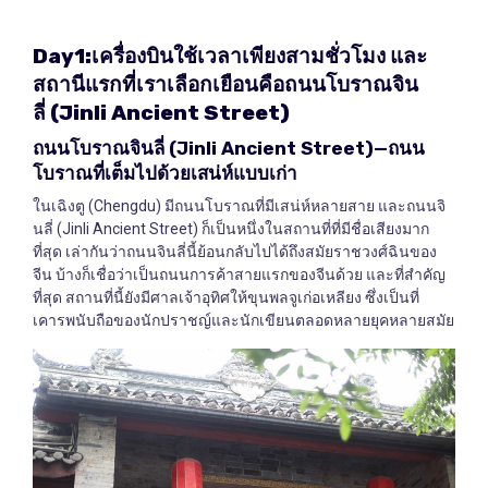
Day1:
เครื่องบินใช้เวลาเพียงสามชั่วโมง
และ
สถานีแรกที่เราเลือกเยือนคือถนนโบราณจิน
ลี่
(Jinli Ancient Street)
ถนนโบราณจินลี่
(Jinli Ancient Street)—
ถนน
โบราณที่เต็มไปด้วยเสน่ห์แบบเก่า
ในเฉิงตู (Chengdu) มีถนนโบราณที่มีเสน่ห์หลายสาย และถนนจิ
นลี่ (Jinli Ancient Street) ก็เป็นหนึ่งในสถานที่ที่มีชื่อเสียงมาก
ที่สุด เล่ากันว่าถนนจินลี่นี้ย้อนกลับไปได้ถึงสมัยราชวงศ์ฉินของ
จีน บ้างก็เชื่อว่าเป็นถนนการค้าสายแรกของจีนด้วย และที่สำคัญ
ที่สุด สถานที่นี้ยังมีศาลเจ้าอุทิศให้ขุนพลจูเก่อเหลียง ซึ่งเป็นที่
เคารพนับถือของนักปราชญ์และนักเขียนตลอดหลายยุคหลายสมัย