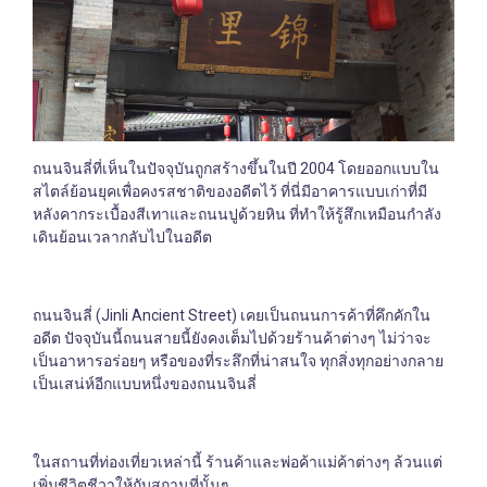
ถนนจินลี่ที่เห็นในปัจจุบันถูกสร้างขึ้นในปี 2004 โดยออกแบบใน
สไตล์ย้อนยุคเพื่อคงรสชาติของอดีตไว้ ที่นี่มีอาคารแบบเก่าที่มี
หลังคากระเบื้องสีเทาและถนนปูด้วยหิน ที่ทำให้รู้สึกเหมือนกำลัง
เดินย้อนเวลากลับไปในอดีต
ถนนจินลี่ (Jinli Ancient Street) เคยเป็นถนนการค้าที่คึกคักใน
อดีต ปัจจุบันนี้ถนนสายนี้ยังคงเต็มไปด้วยร้านค้าต่างๆ ไม่ว่าจะ
เป็นอาหารอร่อยๆ หรือของที่ระลึกที่น่าสนใจ ทุกสิ่งทุกอย่างกลาย
เป็นเสน่ห์อีกแบบหนึ่งของถนนจินลี่
ในสถานที่ท่องเที่ยวเหล่านี้ ร้านค้าและพ่อค้าแม่ค้าต่างๆ ล้วนแต่
เพิ่มชีวิตชีวาให้กับสถานที่นั้นๆ