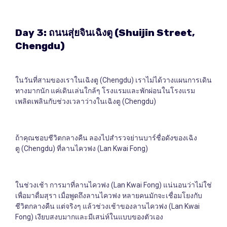
Day 3:
ถนนสุ่ยจินเฉิงตู
(Shuijin Street,
Chengdu)
ในวันที่สามของเราในเฉิงตู (Chengdu) เราไม่ได้วางแผนการเดิน
ทางมากนัก แค่เดินเล่นใกล้ๆ โรงแรมและพักผ่อนในโรงแรม
เพลิดเพลินกับช่วงเวลาว่างในเฉิงตู (Chengdu)
ถ้าคุณชอบชีวิตกลางคืน ลองไปสำรวจย่านบาร์ชื่อดังของเฉิง
ตู (Chengdu) ที่ลานไควฟง (Lan Kwai Fong)
ในช่วงเช้า การมาที่ลานไควฟง (Lan Kwai Fong) แน่นอนว่าไม่ใช่
เพื่อมาดื่มสุรา เมื่อพูดถึงลานไควฟง หลายคนมักจะเชื่อมโยงกับ
ชีวิตกลางคืน แต่จริงๆ แล้วช่วงเช้าของลานไควฟง (Lan Kwai
Fong) เงียบสงบมากและมีเสน่ห์ในแบบของตัวเอง