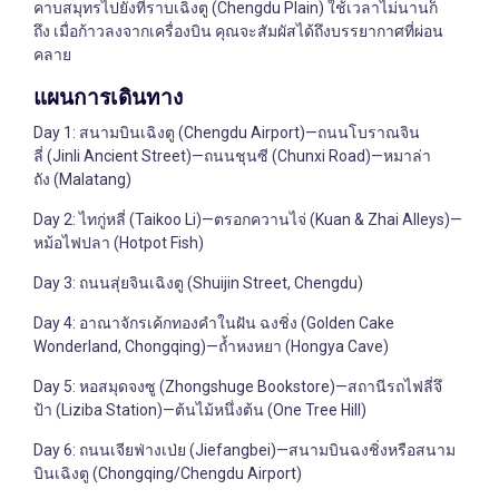
คาบสมุทรไปยังที่ราบเฉิงตู (Chengdu Plain) ใช้เวลาไม่นานก็
ถึง เมื่อก้าวลงจากเครื่องบิน คุณจะสัมผัสได้ถึงบรรยากาศที่ผ่อน
คลาย
แผนการเดินทาง
Day 1: สนามบินเฉิงตู (Chengdu Airport)—ถนนโบราณจิน
ลี่ (Jinli Ancient Street)—ถนนชุนซี (Chunxi Road)—หมาล่า
ถัง (Malatang)
Day 2: ไทกู่หลี่ (Taikoo Li)—ตรอกควานไจ่ (Kuan & Zhai Alleys)—
หม้อไฟปลา (Hotpot Fish)
Day 3: ถนนสุ่ยจินเฉิงตู (Shuijin Street, Chengdu)
Day 4: อาณาจักรเค้กทองคำในฝัน ฉงชิ่ง (Golden Cake
Wonderland, Chongqing)—ถ้ำหงหยา (Hongya Cave)
Day 5: หอสมุดจงซู (Zhongshuge Bookstore)—สถานีรถไฟลี่จึ
ป้า (Liziba Station)—ต้นไม้หนึ่งต้น (One Tree Hill)
Day 6: ถนนเจียฟ่างเป่ย (Jiefangbei)—สนามบินฉงชิ่งหรือสนาม
บินเฉิงตู (Chongqing/Chengdu Airport)