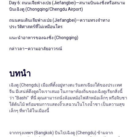
Day 6: ถนนเจียฟ่างเป่ย (Jiefangbei)—สนามบินฉงชิ่งหรือสนาม
บินเฉิงตู (Chongqing/Chengdu Airport)
ถนนคนเดินเจียฟ่างเป่ย (Jiefangbei)—ความทรงจำทาง
ประวัติศาสตร์ที่ไม่เหมือนใคร
แนะนำอาหารของฉงชิ่ง (Chongqing)
กล่าวลา—ความอาลัยอาวรณ์
บทนำ
เฉิงตู (Chengdu) เมืองที่ตั้งอยู่ทางตะวันตกเฉียงใต้ของประเทศ
จีน มีเสน่ห์ดึงดูดใจเราเสมอ ในภาษาท้องถิ่นของเฉิงตูเรียกสิ่งนี้
ว่า "Bashi" ที่นี่ คุณสามารถนั่งล้อมหม้อไฟสักหม้อเล็กๆ หรือจิบชา
ใต้ต้นไม้ พร้อมชมการแสดงงิ้วเสฉวนในโรงน้ำชา เป็นความสุข
เล็กๆ ที่หาได้ในเมืองนี้
จากกรุงเทพฯ (Bangkok) บินไปเฉิงตู (Chengdu) ข้ามจาก