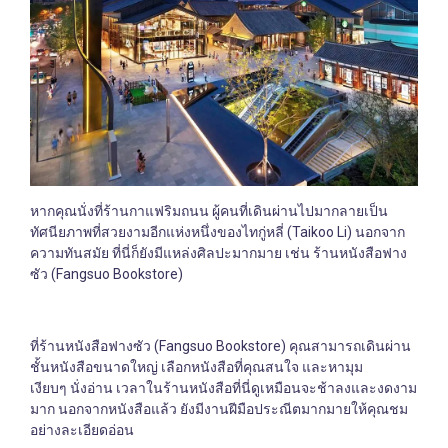
หากคุณนั่งที่ร้านกาแฟริมถนน ผู้คนที่เดินผ่านไปมากลายเป็น
ทัศนียภาพที่สวยงามอีกแห่งหนึ่งของไทกู่หลี่ (Taikoo Li) นอกจาก
ความทันสมัย ที่นี่ก็ยังมีแหล่งศิลปะมากมาย เช่น ร้านหนังสือฟาง
ซัว (Fangsuo Bookstore)
ที่ร้านหนังสือฟางซัว (Fangsuo Bookstore) คุณสามารถเดินผ่าน
ชั้นหนังสือขนาดใหญ่ เลือกหนังสือที่คุณสนใจ และหามุม
เงียบๆ นั่งอ่าน เวลาในร้านหนังสือที่นี่ดูเหมือนจะช้าลงและงดงาม
มาก นอกจากหนังสือแล้ว ยังมีงานฝีมือประณีตมากมายให้คุณชม
อย่างละเอียดอ่อน