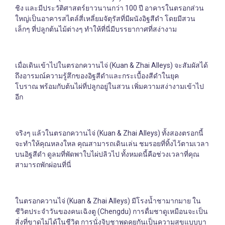
ชิง และมีประวัติศาสตร์ยาวนานกว่า 100 ปี อาคารในตรอกส่วน
ใหญ่เป็นอาคารสไตล์สี่เหลี่ยมจัตุรัสที่มีผนังอิฐสีดำ โดยมีสวน
เล็กๆ ที่ปลูกต้นไม้ต่างๆ ทำให้ที่นี่มีบรรยากาศที่สง่างาม
เมื่อเดินเข้าไปในตรอกควานไจ่ (Kuan & Zhai Alleys) จะสัมผัสได้
ถึงอารมณ์ความรู้สึกของอิฐสีดำและกระเบื้องสีดำในยุค
โบราณ พร้อมกับต้นไผ่ที่ปลูกอยู่ในสวน เพิ่มความสง่างามเข้าไป
อีก
จริงๆ แล้วในตรอกควานไจ่ (Kuan & Zhai Alleys) ทั้งสองตรอกนี้
จะทำให้คุณหลงใหล คุณสามารถเดินเล่น ชมรอยที่ทิ้งไว้ตามเวลา
บนอิฐสีดำ ดูลมที่พัดพาใบไผ่ปลิวไป ทั้งหมดนี้คือช่วงเวลาที่คุณ
สามารถพักผ่อนที่นี่
ในตรอกควานไจ่ (Kuan & Zhai Alleys) มีโรงน้ำชามากมาย ใน
ชีวิตประจำวันของคนเฉิงตู (Chengdu) การดื่มชาดูเหมือนจะเป็น
สิ่งที่ขาดไม่ได้ในชีวิต การนั่งจิบชาพูดคุยกันเป็นความสุขแบบบา