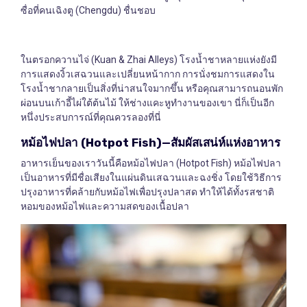
ซื่อที่คนเฉิงตู (Chengdu) ชื่นชอบ
ในตรอกควานไจ่ (Kuan & Zhai Alleys) โรงน้ำชาหลายแห่งยังมี
การแสดงงิ้วเสฉวนและเปลี่ยนหน้ากาก การนั่งชมการแสดงใน
โรงน้ำชากลายเป็นสิ่งที่น่าสนใจมากขึ้น หรือคุณสามารถนอนพัก
ผ่อนบนเก้าอี้ไผ่ใต้ต้นไม้ ให้ช่างแคะหูทำงานของเขา นี่ก็เป็นอีก
หนึ่งประสบการณ์ที่คุณควรลองที่นี่
หม้อไฟปลา
(Hotpot Fish)—
สัมผัสเสน่ห์แห่งอาหาร
อาหารเย็นของเราวันนี้คือหม้อไฟปลา (Hotpot Fish) หม้อไฟปลา
เป็นอาหารที่มีชื่อเสียงในแผ่นดินเสฉวนและฉงชิ่ง โดยใช้วิธีการ
ปรุงอาหารที่คล้ายกับหม้อไฟเพื่อปรุงปลาสด ทำให้ได้ทั้งรสชาติ
หอมของหม้อไฟและความสดของเนื้อปลา