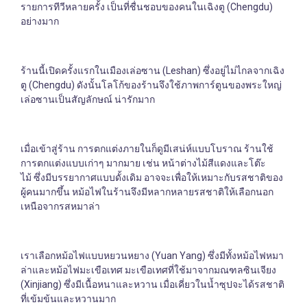
รายการทีวีหลายครั้ง เป็นที่ชื่นชอบของคนในเฉิงตู (Chengdu)
อย่างมาก
ร้านนี้เปิดครั้งแรกในเมืองเล่อซาน (Leshan) ซึ่งอยู่ไม่ไกลจากเฉิง
ตู (Chengdu) ดังนั้นโลโก้ของร้านจึงใช้ภาพการ์ตูนของพระใหญ่
เล่อซานเป็นสัญลักษณ์ น่ารักมาก
เมื่อเข้าสู่ร้าน การตกแต่งภายในก็ดูมีเสน่ห์แบบโบราณ ร้านใช้
การตกแต่งแบบเก่าๆ มากมาย เช่น หน้าต่างไม้สีแดงและโต๊ะ
ไม้ ซึ่งมีบรรยากาศแบบดั้งเดิม อาจจะเพื่อให้เหมาะกับรสชาติของ
ผู้คนมากขึ้น หม้อไฟในร้านจึงมีหลากหลายรสชาติให้เลือกนอก
เหนือจากรสหมาล่า
เราเลือกหม้อไฟแบบหยวนหยาง (Yuan Yang) ซึ่งมีทั้งหม้อไฟหมา
ล่าและหม้อไฟมะเขือเทศ มะเขือเทศที่ใช้มาจากมณฑลซินเจียง
(Xinjiang) ซึ่งมีเนื้อหนาและหวาน เมื่อเคี่ยวในน้ำซุปจะได้รสชาติ
ที่เข้มข้นและหวานมาก