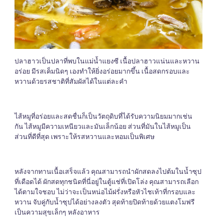
ปลาฮาวเป็นปลาที่พบในแม่น้ำแยงซี เนื้อปลาฮาวแน่นและหวาน
อร่อย มีรสเค็มนิดๆ เองทำให้ยิ่งอร่อยมากขึ้น เนื้อสดกรอบและ
หวานด้วยรสชาติที่สัมผัสได้ในแต่ละคำ
ไส้หมูที่อร่อยและสดชื่นก็เป็นวัตถุดิบที่ได้รับความนิยมมากเช่น
กัน ไส้หมูมีความเหนียวและมันเล็กน้อย ส่วนที่มันในไส้หมูเป็น
ส่วนที่ดีที่สุด เพราะให้รสหวานและหอมเป็นพิเศษ
หลังจากทานเนื้อเสร็จแล้ว คุณสามารถนำผักสดลงไปต้มในน้ำซุป
ที่เดือดได้ ผักสดทุกชนิดที่นี่อยู่ในตู้แช่ที่เปิดโล่ง คุณสามารถเลือก
ได้ตามใจชอบ ไม่ว่าจะเป็นหน่อไม้ฝรั่งหรือหัวไชเท้าที่กรอบและ
หวาน จับคู่กับน้ำซุปได้อย่างลงตัว สุดท้ายปิดท้ายด้วยแตงโมฟรี
เป็นความสุขเล็กๆ หลังอาหาร