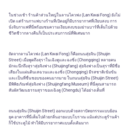
ในช่วงเช้า ร้านค้าส่วนใหญ่ในลานไควฟง (Lan Kwai Fong) ยังไม่
เปิด แต่ร้านกาแฟบางร้านที่เปิดอยู่ก็มีบรรยากาศที่เงียบสงบ การ
นั่งจิบกาแฟที่นี่พร้อมชมความเงียบสงบของย่านบาร์ที่เต็มไปด้วย
ชีวิตชีวากลางคืนก็เป็นประสบการณ์ที่พิเศษมาก
ถัดจากลานไควฟง (Lan Kwai Fong) ก็คือถนนสุ่ยจิน (Shuijin
Street) เมื่อพูดถึงสุราในเฉิงตูและฉงชิ่ง (Chongqing) หลายคน
มักจะนึกถึงสุราสุ่ยจิงฟาง (Shuijingfang) สุ่ยจิงฟางเป็นสุราที่มีชื่อ
เสียงในแผ่นดินเสฉวนและฉงชิ่ง (Chongqing) มีรสชาติเข้มข้น
และเป็นที่ชื่นชอบของคนมากมาย ในถนนสุ่ยจิน (Shuijin Street)
มีพิพิธภัณฑ์สุ่ยจิงฟาง (Shuijingfang Museum) ที่นี่คุณสามารถ
สัมผัสวัฒนธรรมสุราของเฉิงตู (Chengdu) ได้อย่างเต็มที่
ถนนสุ่ยจิน (Shuijin Street) ออกแบบด้วยสถาปัตยกรรมแบบย้อน
ยุค อาคารที่นี่เต็มไปด้วยกลิ่นอายแบบโบราณ แม้แต่ประตูร้านค้า
ก็ใช้ประตูไม้ ทำให้มีบรรยากาศแบบดั้งเดิมมาก