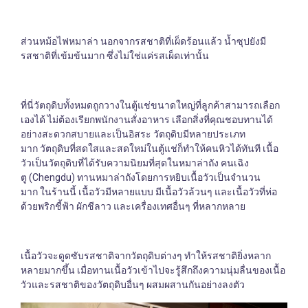
ส่วนหม้อไฟหมาล่า นอกจากรสชาติที่เผ็ดร้อนแล้ว น้ำซุปยังมี
รสชาติที่เข้มข้นมาก ซึ่งไม่ใช่แค่รสเผ็ดเท่านั้น
ที่นี่วัตถุดิบทั้งหมดถูกวางในตู้แช่ขนาดใหญ่ที่ลูกค้าสามารถเลือก
เองได้ ไม่ต้องเรียกพนักงานสั่งอาหาร เลือกสิ่งที่คุณชอบทานได้
อย่างสะดวกสบายและเป็นอิสระ วัตถุดิบมีหลายประเภท
มาก วัตถุดิบที่สดใสและสดใหม่ในตู้แช่ก็ทำให้คนหิวได้ทันที เนื้อ
วัวเป็นวัตถุดิบที่ได้รับความนิยมที่สุดในหมาล่าถัง คนเฉิง
ตู (Chengdu) ทานหมาล่าถังโดยการหยิบเนื้อวัวเป็นจำนวน
มาก ในร้านนี้ เนื้อวัวมีหลายแบบ มีเนื้อวัวล้วนๆ และเนื้อวัวที่ห่อ
ด้วยพริกชี้ฟ้า ผักชีลาว และเครื่องเทศอื่นๆ ที่หลากหลาย
เนื้อวัวจะดูดซับรสชาติจากวัตถุดิบต่างๆ ทำให้รสชาติยิ่งหลาก
หลายมากขึ้น เมื่อทานเนื้อวัวเข้าไปจะรู้สึกถึงความนุ่มลื่นของเนื้อ
วัวและรสชาติของวัตถุดิบอื่นๆ ผสมผสานกันอย่างลงตัว