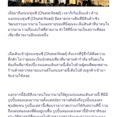
เมื่อมาถึงถนนชุนซี (Chunxi Road) เวลาก็เริ่มเย็นแล้ว ด้าน
นอกถนนชุนซี (Chunxi Road) มีตลาดกลางคืนที่มีสินค้าเชิง
วัฒนธรรมมากมาย ในแผงขายของที่นี่คุณจะเห็นสินค้าที่น่าสนใจ
มากมาย รวมถึงแสงไฟที่สวยงาม ทำให้ที่นี่กลายเป็นสถานที่ท่อง
เที่ยวที่สวยงามอีกแห่งหนึ่ง
เมื่อเดินเข้าสู่ถนนชุนซี (Chunxi Road) สิ่งแรกที่รู้สึกได้คือความ
คึกคัก ไม่ว่าคุณจะเป็นนักท่องเที่ยวที่มาตามคำร่ำลือ หรือคนใน
ท้องถิ่นที่มาช้อปปิ้ง ถนนคนเดินสายนี้เต็มไปด้วยผู้คนที่พลุกพล่าน
ร้านค้าหลากหลายแบรนด์ในถนนสายนี้เต็มไปด้วยลูกค้าเข้ามา
จับจ่ายใช้สอย
นอกจากนี้ยังมีสิ่งน่าสนใจมากมายให้ดูบนถนนคนเดินสายนี้ ที่นี่มี
รูปปั้นทองแดงมากมายตั้งแต่สมัยราชวงศ์หมิงถึงรูปปั้นของดร.
ซุนยัตเซน รูปปั้นเหล่านี้เพิ่มบรรยากาศเก่าแก่ให้กับสถานที่นี้ รวม
ถึงแผ่นทองแดงที่ฝังอยู่บนพื้น รูปปั้นทองแดงเหล่านี้มีรสชาติของ
ประวัติศาสตร์ที่อบอวลไปด้วยความทรงจำและความเปราะบาง