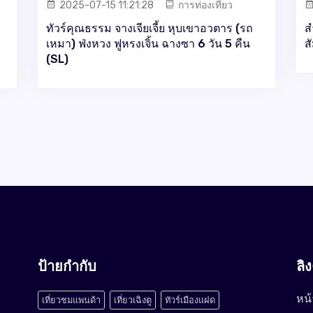
2025-07-15 11:21:28
การท่องเที่ยว
ทัวร์คุณธรรม จางเจียเจี้ย หุบเขาอวตาร (รถ
ส
เหมา) ฟ่งหวง ฟูหรงเจิ้น ฉางซา 6 วัน 5 คืน
ส
(SL)
ป้ายกำกับ
ลิ
หน้
เที่ยวชมแพนด้า
เที่ยวเฉิงตู
ทัวร์เมืองแฝด