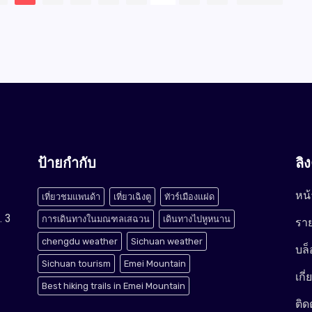
ป้ายกำกับ
ลิ
หน้
เที่ยวชมแพนด้า
เที่ยวเฉิงตู
ทัวร์เมืองแฝด
. 3
การเดินทางในมณฑลเสฉวน
เดินทางไปหูหนาน
ราย
chengdu weather
Sichuan weather
บล็
Sichuan tourism
Emei Mountain
เกี
Best hiking trails in Emei Mountain
ติด