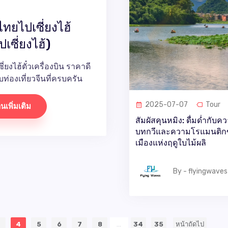
ทยไปเซี่ยงไฮ้
ปเซี่ยงไฮ้)
่ยงไฮ้ตั๋วเครื่องบิน ราคาดี
บท่องเที่ยวจีนที่ครบครัน
2025-07-07
Tour
านเพิ่มเติม
สัมผัสคุนหมิง: ดื่มด่ำกับค
บทกวีและความโรแมนติก
เมืองแห่งฤดูใบไม้ผลิ
By - flyingwaves
3
4
5
6
7
8
...
34
35
หน้าถัดไป