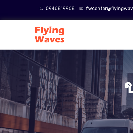
0946819968
fwcenter@flyingwav
ข