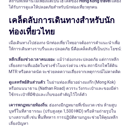
สถานที่เหล่านี้ไม่เพียงแต่เป็นไฮไลต์ของ
Hong Kong travel
แต่ยัง
ได้รับการดูแลให้ปลอดภัยสำหรับนักท่องเที่ยวทุกคน
เคล็ดลับการเดินทางสำหรับนัก
ท่องเที่ยวไทย
เมื่อเดินทางไปฮ่องกง นักท่องเที่ยวไทยอาจต้องการคำแนะนำเพื่อ
ให้การเดินทางราบรื่นและปลอดภัย นี่คือเคล็ดลับที่เป็นประโยชน์:
หลีกเลี่ยงช่วงเวลาคนเยอะ
: แม้ว่าฮ่องกงจะปลอดภัย แต่การหลีก
เลี่ยงสถานที่แออัดในช่วงชั่วโมงเร่งด่วน เช่น สถานีรถไฟใต้ดิน
MTR หรือตลาดนัด จะช่วยลดความเสี่ยงจากเหตุการณ์ไม่คาดคิด
ดูแลทรัพย์สินส่วนตัว
: ในย่านท่องเที่ยวอย่างมงก๊ก (Mong Kok)
หรือถนนนาธาน (Nathan Road) ควรระวังกระเป๋าและของมีค่า
ใช้กระเป๋าที่มีซิปและเก็บของสำคัญไว้ใกล้ตัว
เคารพกฎหมายท้องถิ่น
: ฮ่องกงมีกฎหมายที่เข้มงวด เช่น ห้ามสูบ
บุหรี่ในที่สาธารณะ (ปรับสูงสุด 1,500 HKD) หรือห้ามถ่ายรูปใน
บางสถานที่ เช่น พื้นที่ทหาร การปฏิบัติตามกฎจะช่วยให้คุณหลีก
เลี่ยงปัญหา