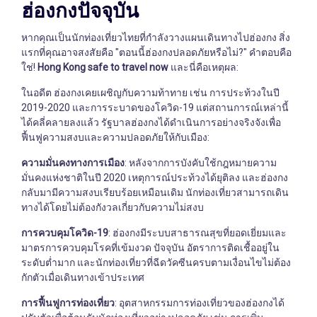
ฮ่องกงปัจจุบัน
หากคุณเป็นนักท่องเที่ยวไทยที่กำลังวางแผนเดินทางไปฮ่องกง สิ่ง
แรกที่คุณอาจสงสัยคือ "ตอนนี้ฮ่องกงปลอดภัยหรือไม่?" คำตอบคือ
ใช่!
Hong Kong safe to travel now
และนี่คือเหตุผล:
ในอดีต ฮ่องกงเคยเผชิญกับความท้าทาย เช่น การประท้วงในปี
2019-2020 และการระบาดของโควิด-19 แต่สถานการณ์เหล่านี้
ได้คลี่คลายลงแล้ว รัฐบาลฮ่องกงได้ดำเนินการอย่างจริงจังเพื่อ
ฟื้นฟูความสงบและความปลอดภัยให้กับเมือง:
ความมั่นคงทางการเมือง
: หลังจากการบังคับใช้กฎหมายความ
มั่นคงแห่งชาติในปี 2020 เหตุการณ์ประท้วงได้ยุติลง และฮ่องกง
กลับมามีความสงบเรียบร้อยเหมือนเดิม นักท่องเที่ยวสามารถเดิน
ทางได้โดยไม่ต้องกังวลเกี่ยวกับความไม่สงบ
การควบคุมโควิด-19
: ฮ่องกงมีระบบสาธารณสุขที่ยอดเยี่ยมและ
มาตรการควบคุมโรคที่เข้มงวด ปัจจุบัน อัตราการติดเชื้ออยู่ใน
ระดับต่ำมาก และนักท่องเที่ยวที่ฉีดวัคซีนครบตามเงื่อนไขไม่ต้อง
กักตัวเมื่อเดินทางเข้าประเทศ
การฟื้นฟูการท่องเที่ยว
: อุตสาหกรรมการท่องเที่ยวของฮ่องกงได้