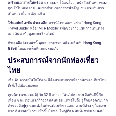
เตรียมเอกสารให้พร้อม
: ตรวจสอบให้แน่ใจว่าหนังสือเดินทางของ
คุณยังไม่หมดอายุ และพกสำเนาเอกสารสำคัญ เช่น ประกันการ
เดินทาง เผื่อกรณีฉุกเฉิน
ใช้แอปพลิเคชันช่วยเหลือ
: ดาวน์โหลดแอปอย่าง "Hong Kong
Travel Guide" หรือ "MTR Mobile" เพื่อช่วยวางแผนการเดินทาง
และค้นหาข้อมูลแบบเรียลไทม์
ด้วยเคล็ดลับเหล่านี้ คุณจะสามารถเพลิดเพลินกับ
Hong Kong
travel
ได้อย่างเต็มที่และปลอดภัย
ประสบการณ์จากนักท่องเที่ยว
ไทย
เพื่อเพิ่มความมั่นใจให้คุณ นี่คือประสบการณ์จากนักท่องเที่ยวไทย
ที่เพิ่งไปเยือนฮ่องกง:
คุณนิด (นามสมมติ) วัย 32 ปี เล่าว่า "ฉันไปฮ่องกงเมื่อต้นปีนี้กับ
เพื่อน ๆ ค่ะ ตอนแรกก็กังวลนิดหน่อย แต่พอไปถึง รู้สึกปลอดภัยมาก
ตำรวจมีอยู่ทุกหนแห่งในย่านท่องเที่ยว และสถานที่ต่าง ๆ ก็สะอาด
มาก ฉันชอบนั่งกระเช้าขึ้นไปพระใหญ่ที่สุด มันทั้งสวยและสงบ"