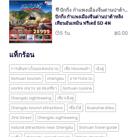
ปักกิ่ง กำแพงเมืองจีนด่านปาต้า
ปักกิ่ง กำแพงเมืองจีนด่านปาต้าหลิง
หลิง เทียนอันเหมิน
เทียนอันเหมิน ฟรีเดย์ 5D 4N
5 วัน
฿0.00
แท็กร้อน
การเดินทางในมณฑลเสฉวน
เที่ยวชมแพนด้า
เฉิงตู
Sichuan tourism
chengdu
อาหารเสฉวน
มณฑล เสฉวน จุด ท่องเที่ยว
Sichuan cuisine
Chengdu sightseeing
เที่ยวเฉิงตู
Chengdu tourist attractions
เซี่ยงไฮ้
Kuanzhai Alley
Jinli Street
Chengdu sightseeing
natural attractions near Chengdu
Sichuan travel guide