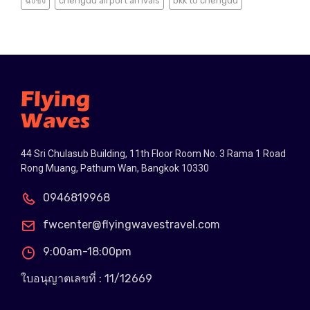
ฉงชิ่ง
chengdu airport arrivals
bkk to chengdu
44 Sri Chulasub Building, 11th Floor Room No. 3 Rama 1 Road
Rong Muang, Pathum Wan, Bangkok 10330
0946819968
fwcenter@flyingwavestravel.com
9:00am-18:00pm
ใบอนุญาตเลขที่ : 11/12669