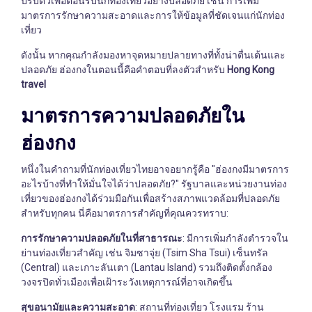
ปรับตัวเพื่อต้อนรับนักท่องเที่ยวอย่างปลอดภัย เช่น การเพิ่ม
มาตรการรักษาความสะอาดและการให้ข้อมูลที่ชัดเจนแก่นักท่อง
เที่ยว
ดังนั้น หากคุณกำลังมองหาจุดหมายปลายทางที่ทั้งน่าตื่นเต้นและ
ปลอดภัย ฮ่องกงในตอนนี้คือคำตอบที่ลงตัวสำหรับ
Hong Kong
travel
มาตรการความปลอดภัยใน
ฮ่องกง
หนึ่งในคำถามที่นักท่องเที่ยวไทยอาจอยากรู้คือ "ฮ่องกงมีมาตรการ
อะไรบ้างที่ทำให้มั่นใจได้ว่าปลอดภัย?" รัฐบาลและหน่วยงานท่อง
เที่ยวของฮ่องกงได้ร่วมมือกันเพื่อสร้างสภาพแวดล้อมที่ปลอดภัย
สำหรับทุกคน นี่คือมาตรการสำคัญที่คุณควรทราบ:
การรักษาความปลอดภัยในที่สาธารณะ
: มีการเพิ่มกำลังตำรวจใน
ย่านท่องเที่ยวสำคัญ เช่น จิมซาจุ่ย (Tsim Sha Tsui) เซ็นทรัล
(Central) และเกาะลันเตา (Lantau Island) รวมถึงติดตั้งกล้อง
วงจรปิดทั่วเมืองเพื่อเฝ้าระวังเหตุการณ์ที่อาจเกิดขึ้น
สุขอนามัยและความสะอาด
: สถานที่ท่องเที่ยว โรงแรม ร้าน